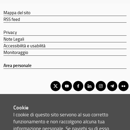
Mappa del sito
RSS feed
Privacy
Note Legali
Accessibilità e usabilità
Monitoraggio
Area personale
Corso di Laurea Triennale in Progettazione e gestione di eventi e
Cookie
imprese dell'arte e dello spettacolo
I cookie di questo sito servono al suo corretto
© Copyright 2012-2026 Università degli Studi di Firenze UNIFI
funzionamento e non raccolgono alcuna tua
P.IVA/Cod.Fis 01279680480
informazione personale. Se navighi su di esso