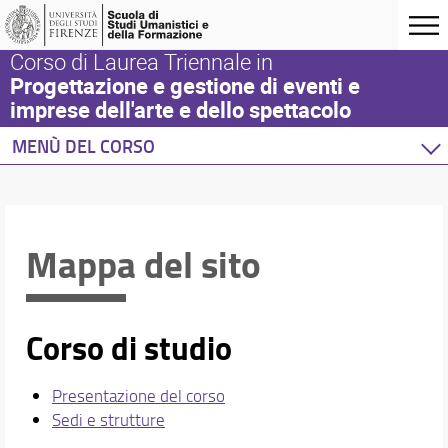
Corso di Laurea Triennale in
Progettazione e gestione di eventi e
imprese dell'arte e dello spettacolo
MENÙ DEL CORSO
Home
Corso di studio
Didattica
Mappa del sito
Docenti
Orario e calendari
Corso di studio
Presentazione del corso
Sedi e strutture