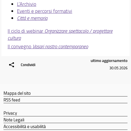
L’Archivio
Studenti con disabilità o DSA
Eventi e percorsi formativi
Mailing list e social del Corso
Città e memoria
Segnalazioni e reclami
Area riservata
Il ciclo di webinar
Organizzare spettacolo / progettare
cultura
Didattica
Il convegno
Vasari nostro contemporaneo
Docenti
Orario e calendari
ultimo aggiornamento
Condividi
30.05.2026
Mappa del sito
RSS feed
Privacy
Note Legali
Accessibilità e usabilità