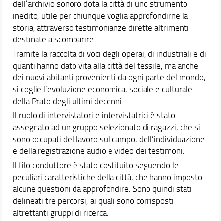
dell’archivio sonoro dota la città di uno strumento
Studenti con disabilità o DSA
inedito, utile per chiunque voglia approfondirne la
Mailing list e social del Corso
storia, attraverso testimonianze dirette altrimenti
Segnalazioni e reclami
destinate a scomparire.
Area riservata
Tramite la raccolta di voci degli operai, di industriali e di
quanti hanno dato vita alla città del tessile, ma anche
Didattica
dei nuovi abitanti provenienti da ogni parte del mondo,
Docenti
si coglie l’evoluzione economica, sociale e culturale
Orario e calendari
della Prato degli ultimi decenni.
Il ruolo di intervistatori e intervistatrici è stato
assegnato ad un gruppo selezionato di ragazzi, che si
sono occupati del lavoro sul campo, dell’individuazione
e della registrazione audio e video dei testimoni.
Il filo conduttore è stato costituito seguendo le
peculiari caratteristiche della città, che hanno imposto
alcune questioni da approfondire. Sono quindi stati
delineati tre percorsi, ai quali sono corrisposti
altrettanti gruppi di ricerca.