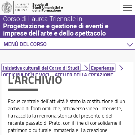
Corso di Laurea Triennale in
Progettazione e gestione di eventi e
imprese dell'arte e dello spettacolo
MENÙ DEL CORSO
Home
Corso di studio
Iniziative culturali del Corso di Studi
Esperienze
Presentazione del corso
OFFICINA DELLE VOCI _ ATELIER DELLA CREAZIONE
L’ARCHIVIO
Sedi e strutture
GIOVANILE
Norme e regolamenti
Organizzazione
Focus centrale dell’attività è stato la costituzione di un
Per iscriversi
archivio di fonti orali che, attraverso video-interviste,
Per laurearsi
ha raccolto la memoria storica del presente e del
Post Laurea
recente passato di Prato, con il fine di consolidarne il
Iniziative culturali del Corso di Studi
patrimonio culturale immateriale. La creazione
Qualità del CdS